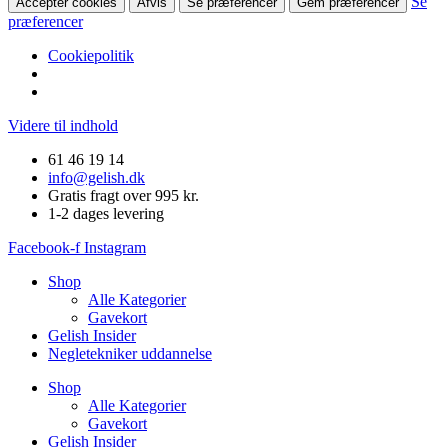
Se
Accepter cookies
Afvis
Se præferencer
Gem præferencer
præferencer
Cookiepolitik
Videre til indhold
61 46 19 14
info@gelish.dk
Gratis fragt over 995 kr.
1-2 dages levering
Facebook-f
Instagram
Shop
Alle Kategorier
Gavekort
Gelish Insider
Negletekniker uddannelse
Shop
Alle Kategorier
Gavekort
Gelish Insider