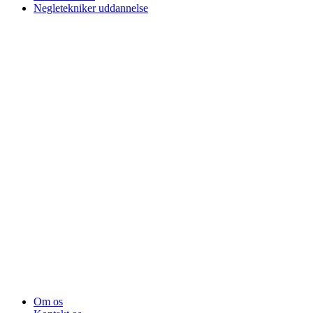
Negletekniker uddannelse
Om os