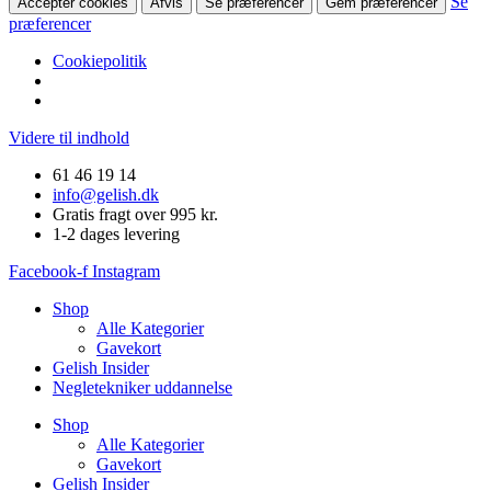
Se
Accepter cookies
Afvis
Se præferencer
Gem præferencer
præferencer
Cookiepolitik
Videre til indhold
61 46 19 14
info@gelish.dk
Gratis fragt over 995 kr.
1-2 dages levering
Facebook-f
Instagram
Shop
Alle Kategorier
Gavekort
Gelish Insider
Negletekniker uddannelse
Shop
Alle Kategorier
Gavekort
Gelish Insider