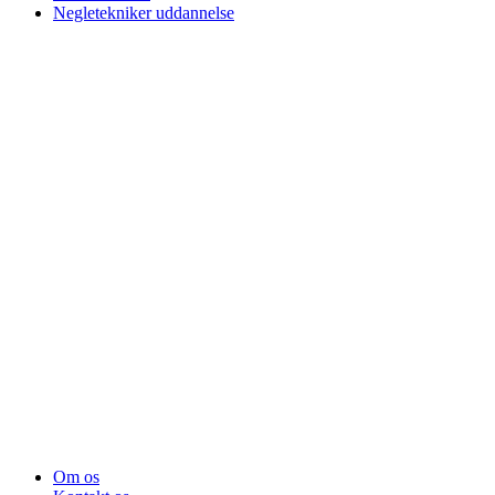
Negletekniker uddannelse
Om os