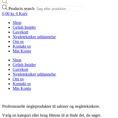
Products search
0,00
kr.
0
Kurv
Shop
Gelish Insider
Gavekort
Negletekniker uddannelse
Om os
Kontakt os
Min Konto
Shop
Gelish Insider
Gavekort
Negletekniker uddannelse
Om os
Kontakt os
Min Konto
Professionelle negleprodukter til saloner og negleteknikere.
Vælg en kategori eller brug filtrene til at finde det, du søger.