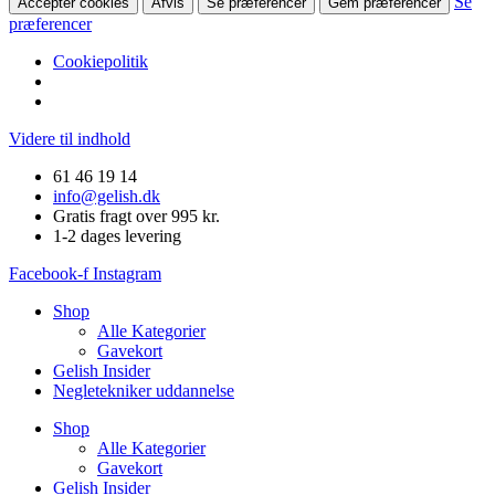
Se
Accepter cookies
Afvis
Se præferencer
Gem præferencer
præferencer
Cookiepolitik
Videre til indhold
61 46 19 14
info@gelish.dk
Gratis fragt over 995 kr.
1-2 dages levering
Facebook-f
Instagram
Shop
Alle Kategorier
Gavekort
Gelish Insider
Negletekniker uddannelse
Shop
Alle Kategorier
Gavekort
Gelish Insider