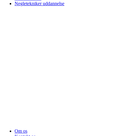
Negletekniker uddannelse
Om os