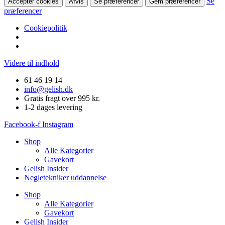
Se
Accepter cookies
Afvis
Se præferencer
Gem præferencer
præferencer
Cookiepolitik
Videre til indhold
61 46 19 14
info@gelish.dk
Gratis fragt over 995 kr.
1-2 dages levering
Facebook-f
Instagram
Shop
Alle Kategorier
Gavekort
Gelish Insider
Negletekniker uddannelse
Shop
Alle Kategorier
Gavekort
Gelish Insider