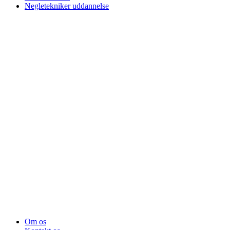
Negletekniker uddannelse
Om os