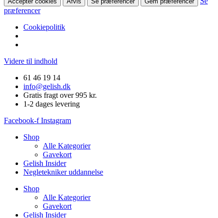
Se
Accepter cookies
Afvis
Se præferencer
Gem præferencer
præferencer
Cookiepolitik
Videre til indhold
61 46 19 14
info@gelish.dk
Gratis fragt over 995 kr.
1-2 dages levering
Facebook-f
Instagram
Shop
Alle Kategorier
Gavekort
Gelish Insider
Negletekniker uddannelse
Shop
Alle Kategorier
Gavekort
Gelish Insider