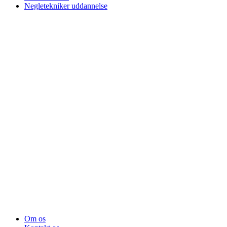
Negletekniker uddannelse
Om os