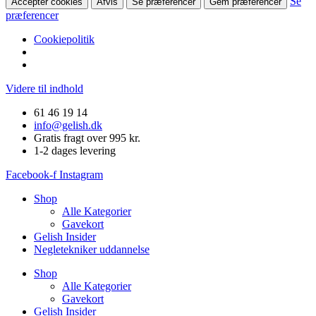
Se
Accepter cookies
Afvis
Se præferencer
Gem præferencer
præferencer
Cookiepolitik
Videre til indhold
61 46 19 14
info@gelish.dk
Gratis fragt over 995 kr.
1-2 dages levering
Facebook-f
Instagram
Shop
Alle Kategorier
Gavekort
Gelish Insider
Negletekniker uddannelse
Shop
Alle Kategorier
Gavekort
Gelish Insider