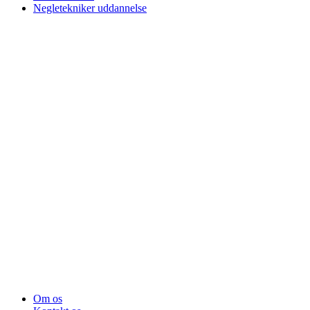
Negletekniker uddannelse
Om os