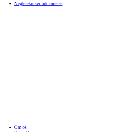
Negletekniker uddannelse
Om os