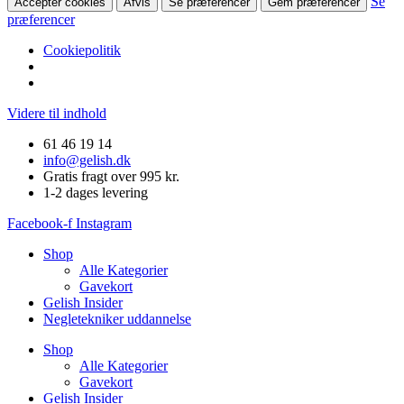
Se
Accepter cookies
Afvis
Se præferencer
Gem præferencer
præferencer
Cookiepolitik
Videre til indhold
61 46 19 14
info@gelish.dk
Gratis fragt over 995 kr.
1-2 dages levering
Facebook-f
Instagram
Shop
Alle Kategorier
Gavekort
Gelish Insider
Negletekniker uddannelse
Shop
Alle Kategorier
Gavekort
Gelish Insider