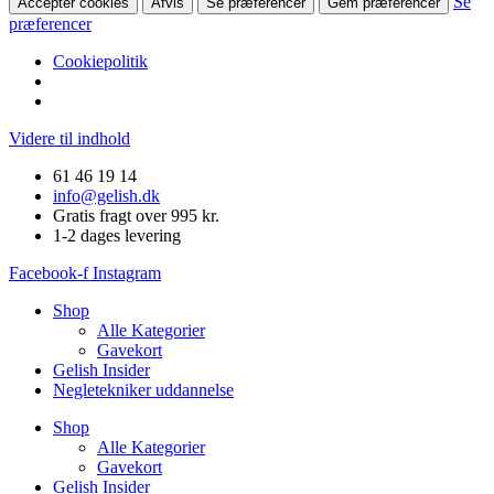
Se
Accepter cookies
Afvis
Se præferencer
Gem præferencer
præferencer
Cookiepolitik
Videre til indhold
61 46 19 14
info@gelish.dk
Gratis fragt over 995 kr.
1-2 dages levering
Facebook-f
Instagram
Shop
Alle Kategorier
Gavekort
Gelish Insider
Negletekniker uddannelse
Shop
Alle Kategorier
Gavekort
Gelish Insider