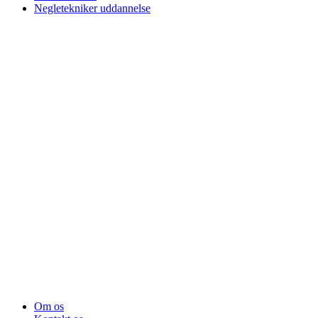
Negletekniker uddannelse
Om os