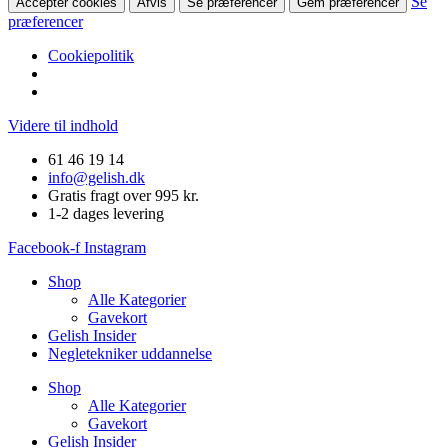
Se
Accepter cookies
Afvis
Se præferencer
Gem præferencer
præferencer
Cookiepolitik
Videre til indhold
61 46 19 14
info@gelish.dk
Gratis fragt over 995 kr.
1-2 dages levering
Facebook-f
Instagram
Shop
Alle Kategorier
Gavekort
Gelish Insider
Negletekniker uddannelse
Shop
Alle Kategorier
Gavekort
Gelish Insider