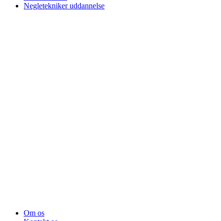
Negletekniker uddannelse
Om os