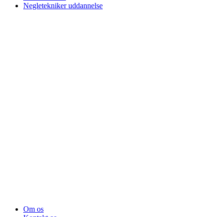
Negletekniker uddannelse
Om os