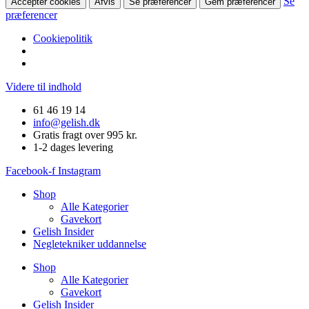
Se
Accepter cookies
Afvis
Se præferencer
Gem præferencer
præferencer
Cookiepolitik
Videre til indhold
61 46 19 14
info@gelish.dk
Gratis fragt over 995 kr.
1-2 dages levering
Facebook-f
Instagram
Shop
Alle Kategorier
Gavekort
Gelish Insider
Negletekniker uddannelse
Shop
Alle Kategorier
Gavekort
Gelish Insider