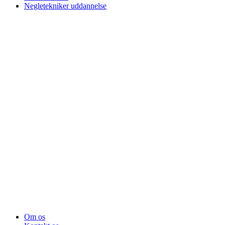
Negletekniker uddannelse
Om os