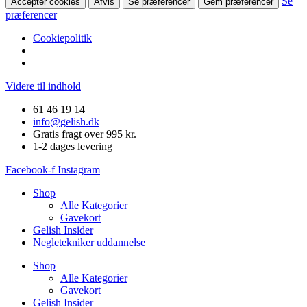
Se
Accepter cookies
Afvis
Se præferencer
Gem præferencer
præferencer
Cookiepolitik
Videre til indhold
61 46 19 14
info@gelish.dk
Gratis fragt over 995 kr.
1-2 dages levering
Facebook-f
Instagram
Shop
Alle Kategorier
Gavekort
Gelish Insider
Negletekniker uddannelse
Shop
Alle Kategorier
Gavekort
Gelish Insider