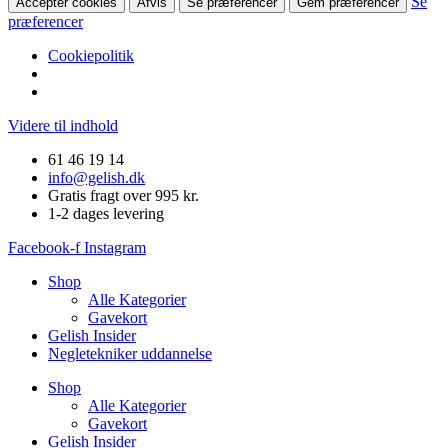
Se
Accepter cookies
Afvis
Se præferencer
Gem præferencer
præferencer
Cookiepolitik
Videre til indhold
61 46 19 14
info@gelish.dk
Gratis fragt over 995 kr.
1-2 dages levering
Facebook-f
Instagram
Shop
Alle Kategorier
Gavekort
Gelish Insider
Negletekniker uddannelse
Shop
Alle Kategorier
Gavekort
Gelish Insider