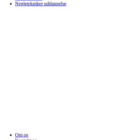
Negletekniker uddannelse
Om os