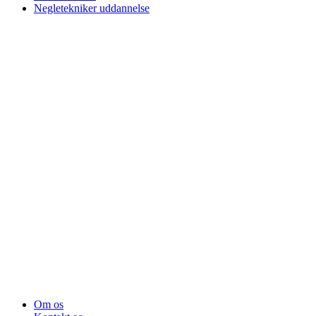
Negletekniker uddannelse
Om os