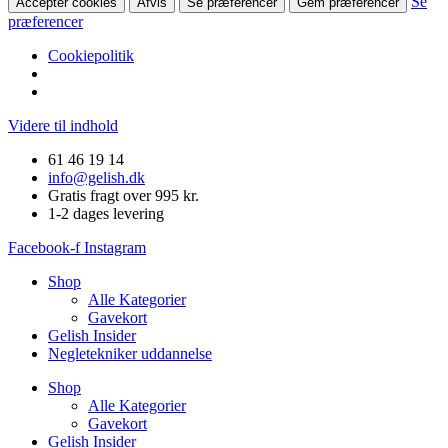
Se
Accepter cookies
Afvis
Se præferencer
Gem præferencer
præferencer
Cookiepolitik
Videre til indhold
61 46 19 14
info@gelish.dk
Gratis fragt over 995 kr.
1-2 dages levering
Facebook-f
Instagram
Shop
Alle Kategorier
Gavekort
Gelish Insider
Negletekniker uddannelse
Shop
Alle Kategorier
Gavekort
Gelish Insider