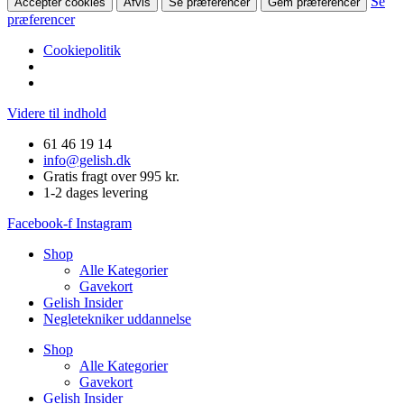
Se
Accepter cookies
Afvis
Se præferencer
Gem præferencer
præferencer
Cookiepolitik
Videre til indhold
61 46 19 14
info@gelish.dk
Gratis fragt over 995 kr.
1-2 dages levering
Facebook-f
Instagram
Shop
Alle Kategorier
Gavekort
Gelish Insider
Negletekniker uddannelse
Shop
Alle Kategorier
Gavekort
Gelish Insider