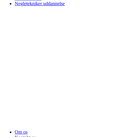
Negletekniker uddannelse
Om os