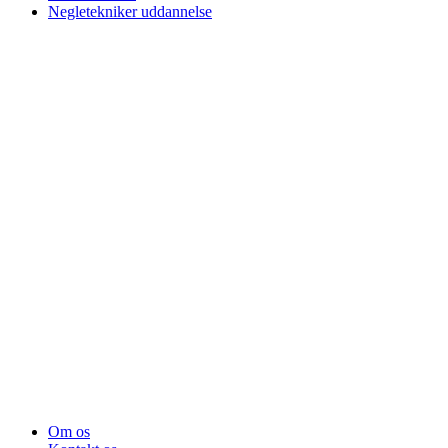
Negletekniker uddannelse
Om os