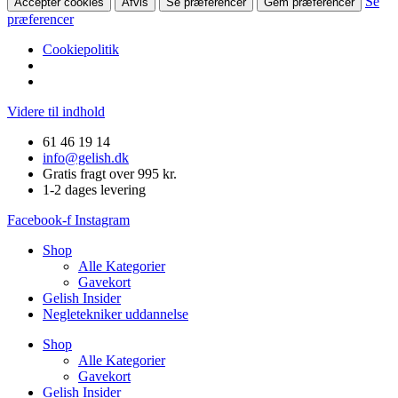
Se
Accepter cookies
Afvis
Se præferencer
Gem præferencer
præferencer
Cookiepolitik
Videre til indhold
61 46 19 14
info@gelish.dk
Gratis fragt over 995 kr.
1-2 dages levering
Facebook-f
Instagram
Shop
Alle Kategorier
Gavekort
Gelish Insider
Negletekniker uddannelse
Shop
Alle Kategorier
Gavekort
Gelish Insider