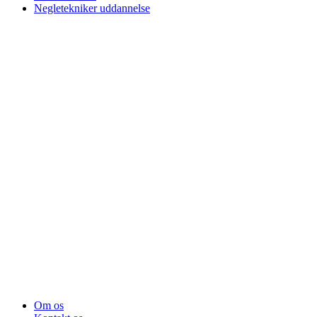
Negletekniker uddannelse
Om os