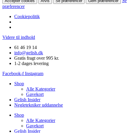
Se
Accepter cookies
Afvis
Se præferencer
Gem præferencer
præferencer
Cookiepolitik
Videre til indhold
61 46 19 14
info@gelish.dk
Gratis fragt over 995 kr.
1-2 dages levering
Facebook-f
Instagram
Shop
Alle Kategorier
Gavekort
Gelish Insider
Negletekniker uddannelse
Shop
Alle Kategorier
Gavekort
Gelish Insider