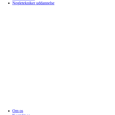
Negletekniker uddannelse
Om os