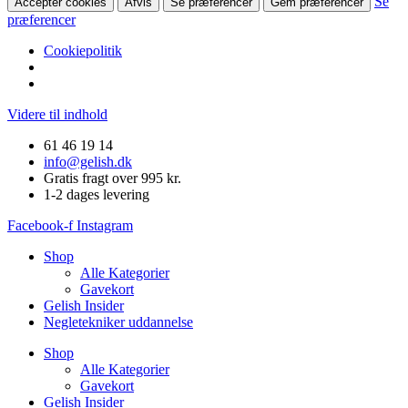
Se
Accepter cookies
Afvis
Se præferencer
Gem præferencer
præferencer
Cookiepolitik
Videre til indhold
61 46 19 14
info@gelish.dk
Gratis fragt over 995 kr.
1-2 dages levering
Facebook-f
Instagram
Shop
Alle Kategorier
Gavekort
Gelish Insider
Negletekniker uddannelse
Shop
Alle Kategorier
Gavekort
Gelish Insider