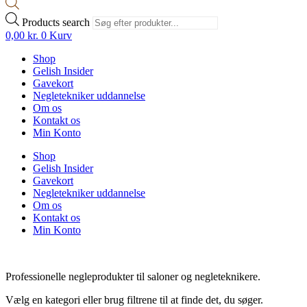
Products search
0,00
kr.
0
Kurv
Shop
Gelish Insider
Gavekort
Negletekniker uddannelse
Om os
Kontakt os
Min Konto
Shop
Gelish Insider
Gavekort
Negletekniker uddannelse
Om os
Kontakt os
Min Konto
Professionelle negleprodukter til saloner og negleteknikere.
Vælg en kategori eller brug filtrene til at finde det, du søger.