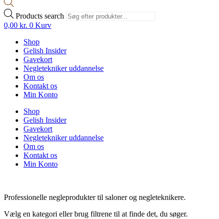
Products search
0,00
kr.
0
Kurv
Shop
Gelish Insider
Gavekort
Negletekniker uddannelse
Om os
Kontakt os
Min Konto
Shop
Gelish Insider
Gavekort
Negletekniker uddannelse
Om os
Kontakt os
Min Konto
Professionelle negleprodukter til saloner og negleteknikere.
Vælg en kategori eller brug filtrene til at finde det, du søger.