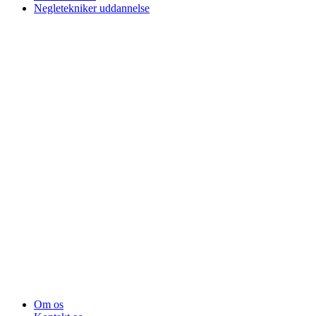
Negletekniker uddannelse
Om os