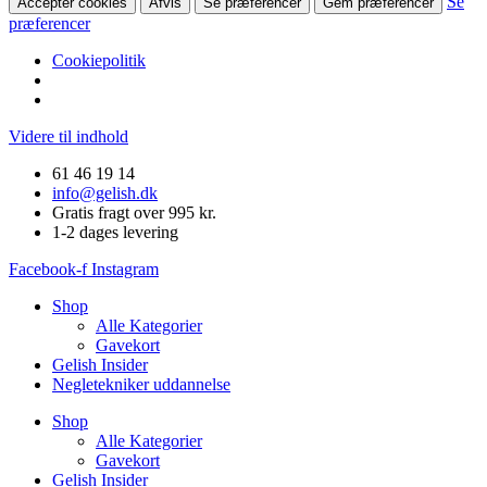
Se
Accepter cookies
Afvis
Se præferencer
Gem præferencer
præferencer
Cookiepolitik
Videre til indhold
61 46 19 14
info@gelish.dk
Gratis fragt over 995 kr.
1-2 dages levering
Facebook-f
Instagram
Shop
Alle Kategorier
Gavekort
Gelish Insider
Negletekniker uddannelse
Shop
Alle Kategorier
Gavekort
Gelish Insider