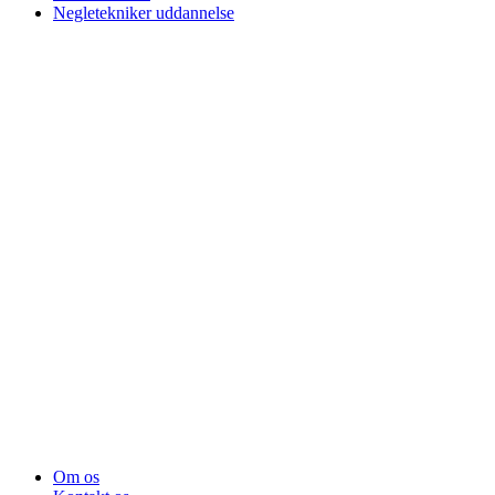
Negletekniker uddannelse
Om os