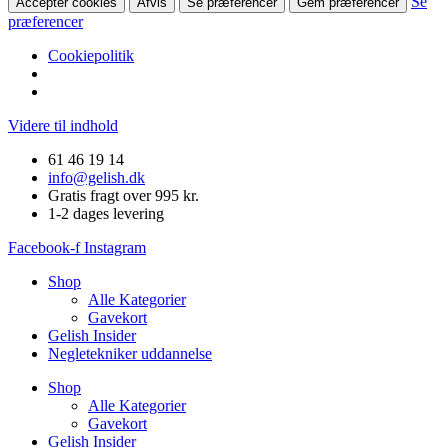
Se
Accepter cookies
Afvis
Se præferencer
Gem præferencer
præferencer
Cookiepolitik
Videre til indhold
61 46 19 14
info@gelish.dk
Gratis fragt over 995 kr.
1-2 dages levering
Facebook-f
Instagram
Shop
Alle Kategorier
Gavekort
Gelish Insider
Negletekniker uddannelse
Shop
Alle Kategorier
Gavekort
Gelish Insider