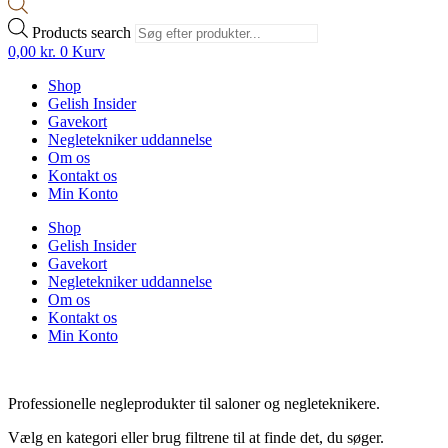
Products search
0,00
kr.
0
Kurv
Shop
Gelish Insider
Gavekort
Negletekniker uddannelse
Om os
Kontakt os
Min Konto
Shop
Gelish Insider
Gavekort
Negletekniker uddannelse
Om os
Kontakt os
Min Konto
Professionelle negleprodukter til saloner og negleteknikere.
Vælg en kategori eller brug filtrene til at finde det, du søger.