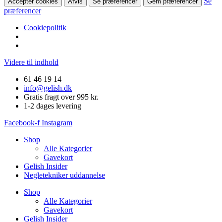
Se
Accepter cookies
Afvis
Se præferencer
Gem præferencer
præferencer
Cookiepolitik
Videre til indhold
61 46 19 14
info@gelish.dk
Gratis fragt over 995 kr.
1-2 dages levering
Facebook-f
Instagram
Shop
Alle Kategorier
Gavekort
Gelish Insider
Negletekniker uddannelse
Shop
Alle Kategorier
Gavekort
Gelish Insider