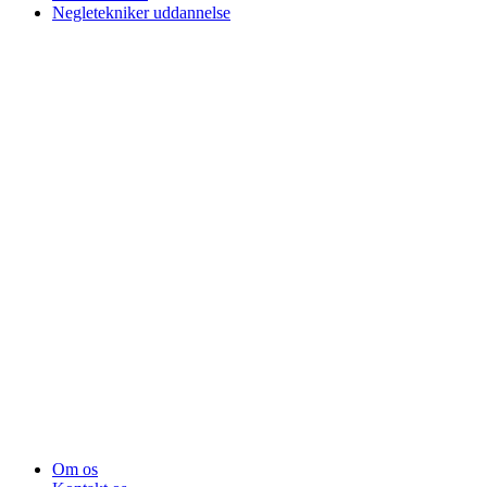
Negletekniker uddannelse
Om os