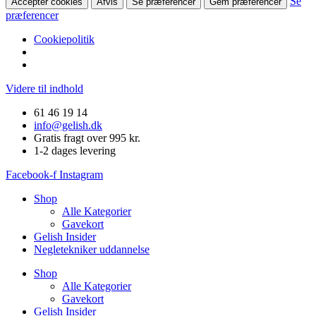
Se
Accepter cookies
Afvis
Se præferencer
Gem præferencer
præferencer
Cookiepolitik
Videre til indhold
61 46 19 14
info@gelish.dk
Gratis fragt over 995 kr.
1-2 dages levering
Facebook-f
Instagram
Shop
Alle Kategorier
Gavekort
Gelish Insider
Negletekniker uddannelse
Shop
Alle Kategorier
Gavekort
Gelish Insider