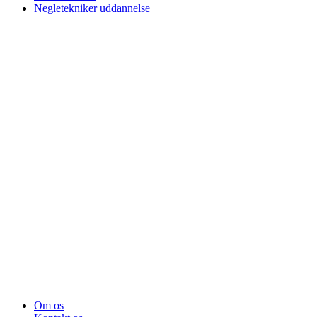
Negletekniker uddannelse
Om os