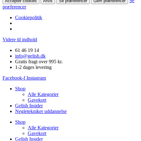
Se
Accepter cookies
Afvis
Se præferencer
Gem præferencer
præferencer
Cookiepolitik
Videre til indhold
61 46 19 14
info@gelish.dk
Gratis fragt over 995 kr.
1-2 dages levering
Facebook-f
Instagram
Shop
Alle Kategorier
Gavekort
Gelish Insider
Negletekniker uddannelse
Shop
Alle Kategorier
Gavekort
Gelish Insider