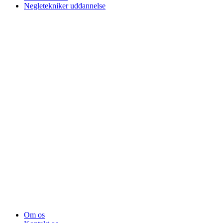
Negletekniker uddannelse
Om os