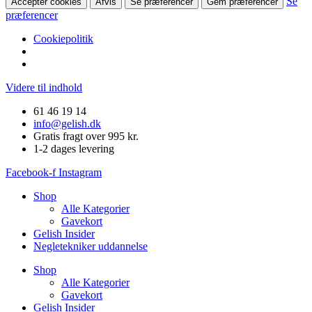
Se
Accepter cookies
Afvis
Se præferencer
Gem præferencer
præferencer
Cookiepolitik
Videre til indhold
61 46 19 14
info@gelish.dk
Gratis fragt over 995 kr.
1-2 dages levering
Facebook-f
Instagram
Shop
Alle Kategorier
Gavekort
Gelish Insider
Negletekniker uddannelse
Shop
Alle Kategorier
Gavekort
Gelish Insider