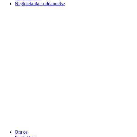
Negletekniker uddannelse
Om os