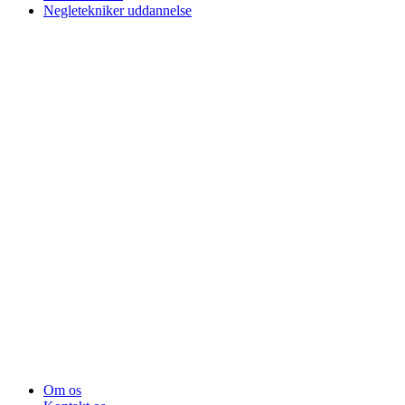
Negletekniker uddannelse
Om os