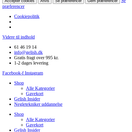
Se
Accepter cookies
Afvis
Se præferencer
Gem præferencer
præferencer
Cookiepolitik
Videre til indhold
61 46 19 14
info@gelish.dk
Gratis fragt over 995 kr.
1-2 dages levering
Facebook-f
Instagram
Shop
Alle Kategorier
Gavekort
Gelish Insider
Negletekniker uddannelse
Shop
Alle Kategorier
Gavekort
Gelish Insider