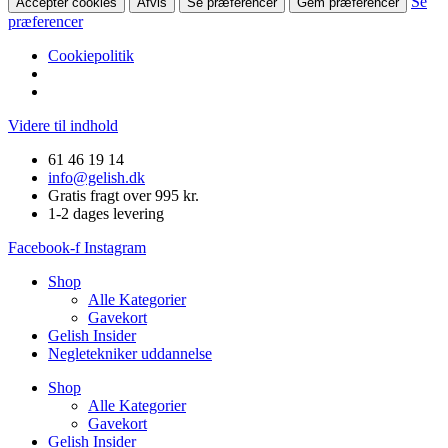
Se
Accepter cookies
Afvis
Se præferencer
Gem præferencer
præferencer
Cookiepolitik
Videre til indhold
61 46 19 14
info@gelish.dk
Gratis fragt over 995 kr.
1-2 dages levering
Facebook-f
Instagram
Shop
Alle Kategorier
Gavekort
Gelish Insider
Negletekniker uddannelse
Shop
Alle Kategorier
Gavekort
Gelish Insider