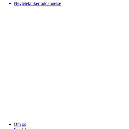
Negletekniker uddannelse
Om os