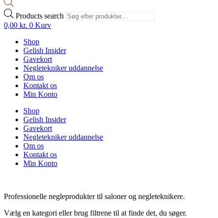
Products search
0,00
kr.
0
Kurv
Shop
Gelish Insider
Gavekort
Negletekniker uddannelse
Om os
Kontakt os
Min Konto
Shop
Gelish Insider
Gavekort
Negletekniker uddannelse
Om os
Kontakt os
Min Konto
Professionelle negleprodukter til saloner og negleteknikere.
Vælg en kategori eller brug filtrene til at finde det, du søger.