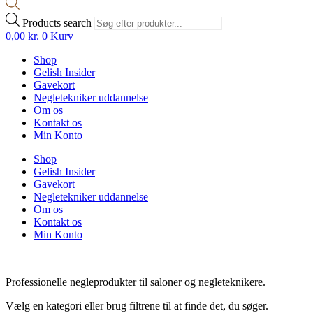
Products search
0,00
kr.
0
Kurv
Shop
Gelish Insider
Gavekort
Negletekniker uddannelse
Om os
Kontakt os
Min Konto
Shop
Gelish Insider
Gavekort
Negletekniker uddannelse
Om os
Kontakt os
Min Konto
Professionelle negleprodukter til saloner og negleteknikere.
Vælg en kategori eller brug filtrene til at finde det, du søger.