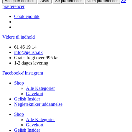
Se
Accepter cookies
Afvis
Se præferencer
Gem præferencer
præferencer
Cookiepolitik
Videre til indhold
61 46 19 14
info@gelish.dk
Gratis fragt over 995 kr.
1-2 dages levering
Facebook-f
Instagram
Shop
Alle Kategorier
Gavekort
Gelish Insider
Negletekniker uddannelse
Shop
Alle Kategorier
Gavekort
Gelish Insider