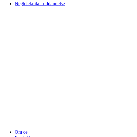
Negletekniker uddannelse
Om os