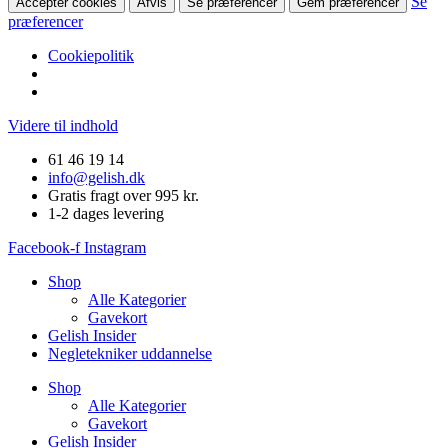
Se
Accepter cookies
Afvis
Se præferencer
Gem præferencer
præferencer
Cookiepolitik
Videre til indhold
61 46 19 14
info@gelish.dk
Gratis fragt over 995 kr.
1-2 dages levering
Facebook-f
Instagram
Shop
Alle Kategorier
Gavekort
Gelish Insider
Negletekniker uddannelse
Shop
Alle Kategorier
Gavekort
Gelish Insider