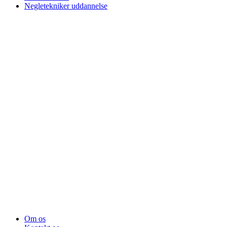
Negletekniker uddannelse
Om os