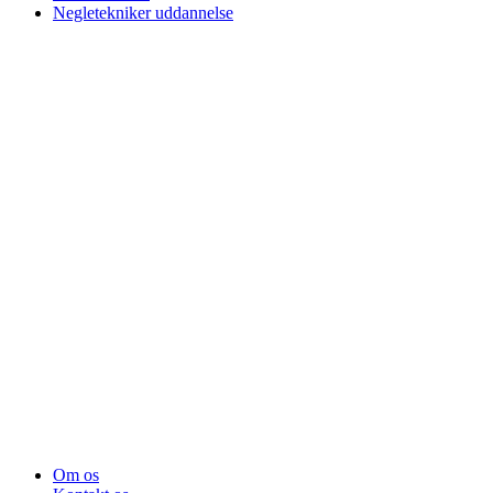
Negletekniker uddannelse
Om os