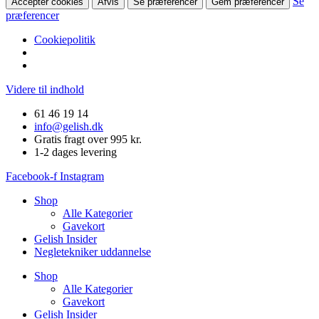
Se
Accepter cookies
Afvis
Se præferencer
Gem præferencer
præferencer
Cookiepolitik
Videre til indhold
61 46 19 14
info@gelish.dk
Gratis fragt over 995 kr.
1-2 dages levering
Facebook-f
Instagram
Shop
Alle Kategorier
Gavekort
Gelish Insider
Negletekniker uddannelse
Shop
Alle Kategorier
Gavekort
Gelish Insider