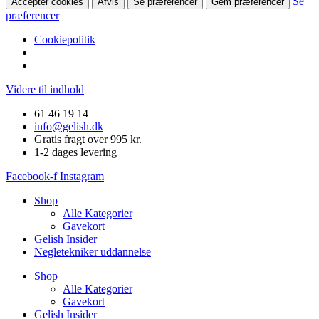
Se
Accepter cookies
Afvis
Se præferencer
Gem præferencer
præferencer
Cookiepolitik
Videre til indhold
61 46 19 14
info@gelish.dk
Gratis fragt over 995 kr.
1-2 dages levering
Facebook-f
Instagram
Shop
Alle Kategorier
Gavekort
Gelish Insider
Negletekniker uddannelse
Shop
Alle Kategorier
Gavekort
Gelish Insider