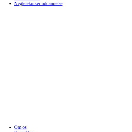
Negletekniker uddannelse
Om os