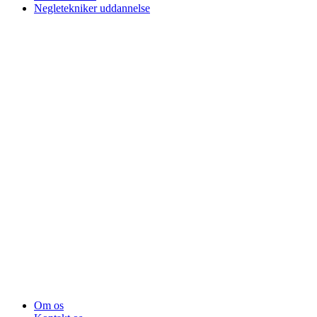
Negletekniker uddannelse
Om os