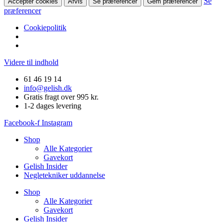
Se
Accepter cookies
Afvis
Se præferencer
Gem præferencer
præferencer
Cookiepolitik
Videre til indhold
61 46 19 14
info@gelish.dk
Gratis fragt over 995 kr.
1-2 dages levering
Facebook-f
Instagram
Shop
Alle Kategorier
Gavekort
Gelish Insider
Negletekniker uddannelse
Shop
Alle Kategorier
Gavekort
Gelish Insider