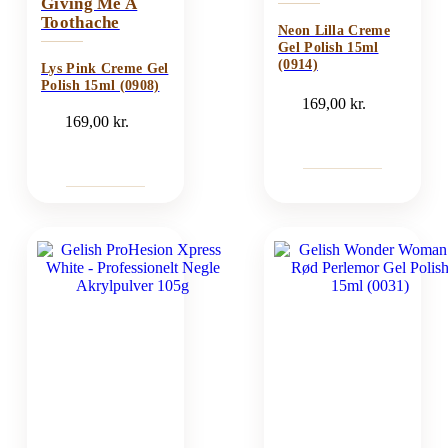
Giving Me A
Toothache
Neon Lilla Creme
Gel Polish 15ml
(0914)
Lys Pink Creme Gel
Polish 15ml (0908)
169,00
kr.
169,00
kr.