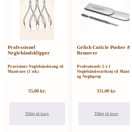
Professionel
Gelish Cuticle Pusher &
Neglebåndsklipper
Remover
Præcisions Neglebåndstang til
Professionelt 2-i-1
Manicure (1 stk)
Neglebåndsværktøj til Manic
og Negleprep
55,00
kr.
311,00
kr.
Tilføj til kurv
Tilføj til kurv