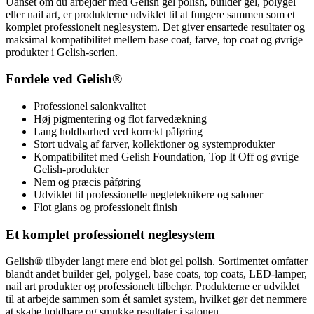
Uanset om du arbejder med Gelish gel polish, builder gel, polygel
eller nail art, er produkterne udviklet til at fungere sammen som et
komplet professionelt neglesystem. Det giver ensartede resultater og
maksimal kompatibilitet mellem base coat, farve, top coat og øvrige
produkter i Gelish-serien.
Fordele ved Gelish®
Professionel salonkvalitet
Høj pigmentering og flot farvedækning
Lang holdbarhed ved korrekt påføring
Stort udvalg af farver, kollektioner og systemprodukter
Kompatibilitet med Gelish Foundation, Top It Off og øvrige
Gelish-produkter
Nem og præcis påføring
Udviklet til professionelle negleteknikere og saloner
Flot glans og professionelt finish
Et komplet professionelt neglesystem
Gelish® tilbyder langt mere end blot gel polish. Sortimentet omfatter
blandt andet builder gel, polygel, base coats, top coats, LED-lamper,
nail art produkter og professionelt tilbehør. Produkterne er udviklet
til at arbejde sammen som ét samlet system, hvilket gør det nemmere
at skabe holdbare og smukke resultater i salonen.