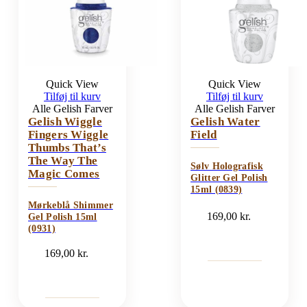
Quick View
Quick View
Tilføj til kurv
Tilføj til kurv
Alle Gelish Farver
Alle Gelish Farver
Gelish Wiggle
Gelish Water
Fingers Wiggle
Field
Thumbs That’s
The Way The
Sølv Holografisk
Magic Comes
Glitter Gel Polish
15ml (0839)
Mørkeblå Shimmer
169,00
kr.
Gel Polish 15ml
(0931)
169,00
kr.