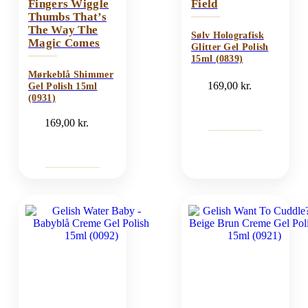
Fingers Wiggle
Field
Thumbs That’s
The Way The
Sølv Holografisk
Magic Comes
Glitter Gel Polish
15ml (0839)
Mørkeblå Shimmer
169,00
kr.
Gel Polish 15ml
(0931)
169,00
kr.