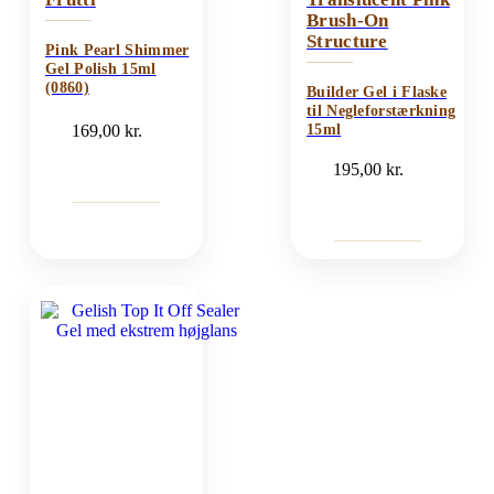
Brush-On
Structure
Pink Pearl Shimmer
Gel Polish 15ml
(0860)
Builder Gel i Flaske
til Negleforstærkning
169,00
kr.
15ml
195,00
kr.