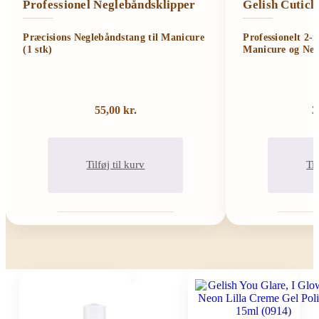
Professionel Neglebåndsklipper
Gelish Cutic
Præcisions Neglebåndstang til Manicure
Professionelt 2-
(1 stk)
Manicure og Neg
55,00
kr.
3
Tilføj til kurv
Til