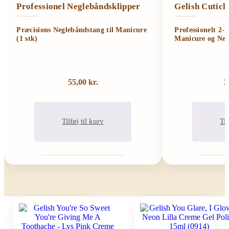
Professionel Neglebåndsklipper
Gelish Cutic
Præcisions Neglebåndstang til Manicure
Professionelt 2-
(1 stk)
Manicure og Neg
55,00
kr.
3
Tilføj til kurv
Til