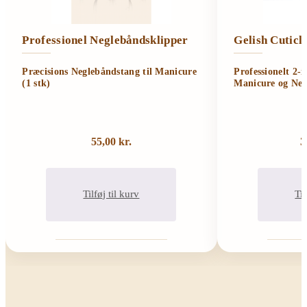
Professionel Neglebåndsklipper
Gelish Cutic
Præcisions Neglebåndstang til Manicure
Professionelt 2-
(1 stk)
Manicure og Neg
55,00
kr.
3
Tilføj til kurv
Til