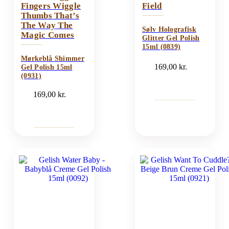
Fingers Wiggle
Field
Thumbs That’s
The Way The
Sølv Holografisk
Magic Comes
Glitter Gel Polish
15ml (0839)
Mørkeblå Shimmer
169,00
kr.
Gel Polish 15ml
(0931)
169,00
kr.