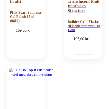
Frutti
Translucent Pink
Brush-On
Structure
Pink Pearl Shimmer
Gel Polish 15ml
(0860)
Builder Gel i Flaske
til Negleforstærkning
169,00
kr.
15ml
195,00
kr.