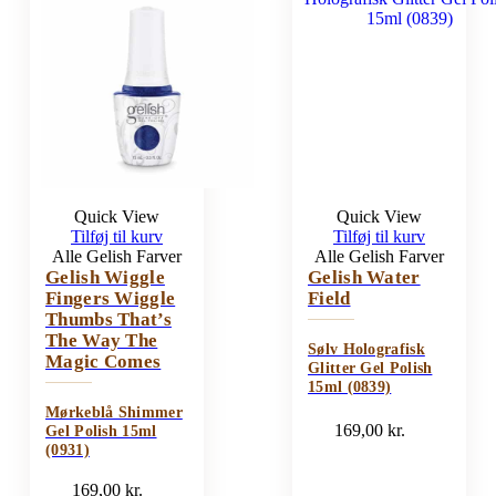
Quick View
Quick View
Tilføj til kurv
Tilføj til kurv
Alle Gelish Farver
Alle Gelish Farver
Gelish Wiggle
Gelish Water
Fingers Wiggle
Field
Thumbs That’s
The Way The
Sølv Holografisk
Magic Comes
Glitter Gel Polish
15ml (0839)
Mørkeblå Shimmer
169,00
kr.
Gel Polish 15ml
(0931)
169,00
kr.