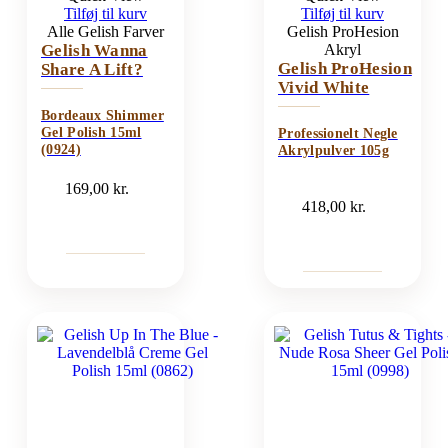
Tilføj til kurv
Tilføj til kurv
Alle Gelish Farver
Gelish ProHesion
Gelish Wanna
Akryl
Gelish ProHesion
Share A Lift?
Vivid White
Bordeaux Shimmer
Gel Polish 15ml
Professionelt Negle
(0924)
Akrylpulver 105g
169,00
kr.
418,00
kr.