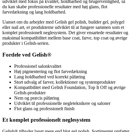
udviklet med fokus på kvalitet, holdbarhed og brugervenlighed, så
du kan skabe professionelle resultater med høj glans, flot
farvedækning og lang holdbarhed.
Uanset om du arbejder med Gelish gel polish, builder gel, polygel
eller nail art, er produkterne udviklet til at fungere sammen som et
komplet professionelt neglesystem. Det giver ensartede resultater og
maksimal kompatibilitet mellem base coat, farve, top coat og øvrige
produkter i Gelish-serien.
Fordele ved Gelish®
Professionel salonkvalitet
Høj pigmentering og flot farvedækning
Lang holdbarhed ved korrekt påføring
Stort udvalg af farver, kollektioner og systemprodukter
Kompatibilitet med Gelish Foundation, Top It Off og øvrige
Gelish-produkter
Nem og præcis påføring
Udviklet til professionelle negleteknikere og saloner
Flot glans og professionelt finish
Et komplet professionelt neglesystem
Gelish® tilbyder langt mere end blot gel polish. Sortimentet omfatter