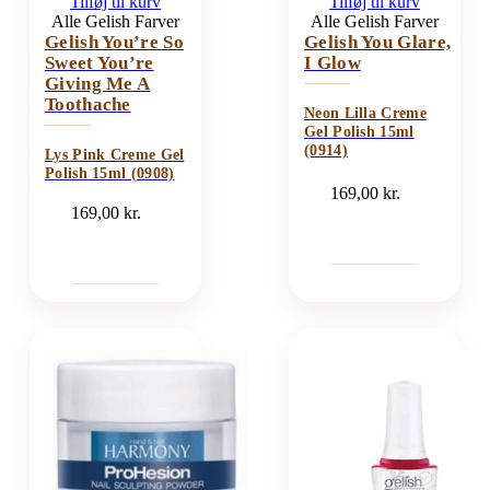
Tilføj til kurv
Tilføj til kurv
Alle Gelish Farver
Alle Gelish Farver
Gelish You’re So
Gelish You Glare,
Sweet You’re
I Glow
Giving Me A
Toothache
Neon Lilla Creme
Gel Polish 15ml
(0914)
Lys Pink Creme Gel
Polish 15ml (0908)
169,00
kr.
169,00
kr.