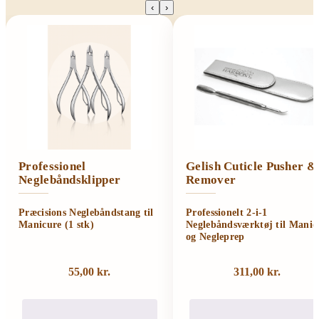
‹
›
Professionel
Gelish Cuticle Pusher &
Neglebåndsklipper
Remover
Præcisions Neglebåndstang til
Professionelt 2-i-1
Manicure (1 stk)
Neglebåndsværktøj til Manic
og Negleprep
55,00
kr.
311,00
kr.