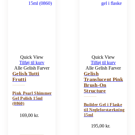
Quick View
Quick View
Tilføj til kurv
Tilføj til kurv
Alle Gelish Farver
Alle Gelish Farver
Gelish Tutti
Gelish
Frutti
Translucent Pink
Brush-On
Structure
Pink Pearl Shimmer
Gel Polish 15ml
(0860)
Builder Gel i Flaske
til Negleforstærkning
169,00
kr.
15ml
195,00
kr.