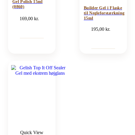
Gel Polish 15ml
(0860)
Builder Gel i Flaske
til Negleforstærkning
169,00
kr.
15ml
195,00
kr.
Quick View