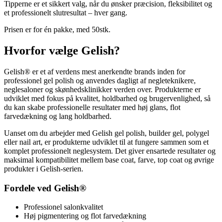
Tipperne er et sikkert valg, når du ønsker præcision, fleksibilitet og
et professionelt slutresultat – hver gang.
Prisen er for én pakke, med 50stk.
Hvorfor vælge Gelish?
Gelish® er et af verdens mest anerkendte brands inden for
professionel gel polish og anvendes dagligt af negleteknikere,
neglesaloner og skønhedsklinikker verden over. Produkterne er
udviklet med fokus på kvalitet, holdbarhed og brugervenlighed, så
du kan skabe professionelle resultater med høj glans, flot
farvedækning og lang holdbarhed.
Uanset om du arbejder med Gelish gel polish, builder gel, polygel
eller nail art, er produkterne udviklet til at fungere sammen som et
komplet professionelt neglesystem. Det giver ensartede resultater og
maksimal kompatibilitet mellem base coat, farve, top coat og øvrige
produkter i Gelish-serien.
Fordele ved Gelish®
Professionel salonkvalitet
Høj pigmentering og flot farvedækning