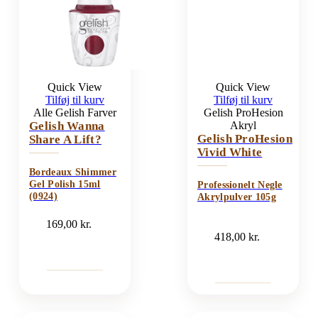
Quick View
Quick View
Tilføj til kurv
Tilføj til kurv
Alle Gelish Farver
Gelish ProHesion
Gelish Wanna
Akryl
Gelish ProHesion
Share A Lift?
Vivid White
Bordeaux Shimmer
Gel Polish 15ml
Professionelt Negle
(0924)
Akrylpulver 105g
169,00
kr.
418,00
kr.