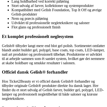
Lang holdbarhed ved korrekt påføring
Stort udvalg af farver, kollektioner og systemprodukter
Kompatibilitet med Gelish Foundation, Top It Off og øvrige
Gelish-produkter
Nem og præcis påføring
Udviklet til professionelle negleteknikere og saloner
Flot glans og professionelt finish
Et komplet professionelt neglesystem
Gelish® tilbyder langt mere end blot gel polish. Sortimentet omfatter
blandt andet builder gel, polygel, base coats, top coats, LED-lamper,
nail art produkter og professionelt tilbehør. Produkterne er udviklet
til at arbejde sammen som ét samlet system, hvilket gør det nemmere
at skabe holdbare og smukke resultater i salonen.
Officiel dansk Gelish® forhandler
Hos Ticket2Beauty er vi officiel dansk Gelish® forhandler og
tilbyder originale Gelish® produkter direkte fra dansk lager. Her
finder du et stort udvalg af Gelish farver, builder gel, polygel, LED-
lamper og professionelt negletilbehør til både saloner og kræsne
negleteknikere.