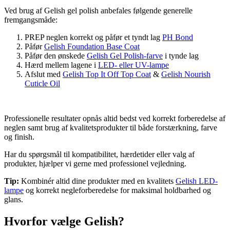
Ved brug af Gelish gel polish anbefales følgende generelle
fremgangsmåde:
PREP neglen korrekt og påfør et tyndt lag
PH Bond
Påfør
Gelish Foundation Base Coat
Påfør den ønskede
Gelish Gel Polish-farve
i tynde lag
Hærd mellem lagene i
LED- eller UV-lampe
Afslut med
Gelish Top It Off Top Coat
&
Gelish Nourish
Cuticle Oil
Professionelle resultater opnås altid bedst ved korrekt forberedelse af
neglen samt brug af kvalitetsprodukter til både forstærkning, farve
og finish.
Har du spørgsmål til kompatibilitet, hærdetider eller valg af
produkter, hjælper vi gerne med professionel vejledning.
Tip:
Kombinér altid dine produkter med en kvalitets
Gelish LED-
lampe
og korrekt negleforberedelse for maksimal holdbarhed og
glans.
Hvorfor vælge Gelish?