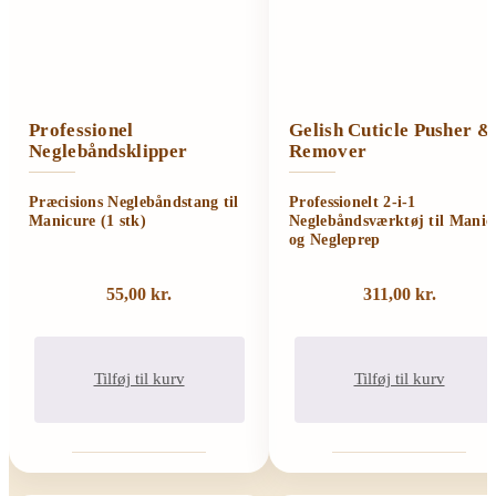
Professionel
Gelish Cuticle Pusher &
Neglebåndsklipper
Remover
Præcisions Neglebåndstang til
Professionelt 2-i-1
Manicure (1 stk)
Neglebåndsværktøj til Manic
og Negleprep
55,00
kr.
311,00
kr.
Tilføj til kurv
Tilføj til kurv