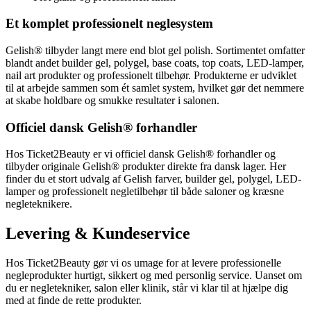
Et komplet professionelt neglesystem
Gelish® tilbyder langt mere end blot gel polish. Sortimentet omfatter
blandt andet builder gel, polygel, base coats, top coats, LED-lamper,
nail art produkter og professionelt tilbehør. Produkterne er udviklet
til at arbejde sammen som ét samlet system, hvilket gør det nemmere
at skabe holdbare og smukke resultater i salonen.
Officiel dansk Gelish® forhandler
Hos Ticket2Beauty er vi officiel dansk Gelish® forhandler og
tilbyder originale Gelish® produkter direkte fra dansk lager. Her
finder du et stort udvalg af Gelish farver, builder gel, polygel, LED-
lamper og professionelt negletilbehør til både saloner og kræsne
negleteknikere.
Levering & Kundeservice
Hos Ticket2Beauty gør vi os umage for at levere professionelle
negleprodukter hurtigt, sikkert og med personlig service. Uanset om
du er negletekniker, salon eller klinik, står vi klar til at hjælpe dig
med at finde de rette produkter.