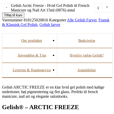
Gelish Arctic Freeze - Hvid Gel Polish til French
-
+
Manicure og Nail Art 15ml (0876) antal
Tilføj til kurv
Varenummer
818125020816
Kategorier
Alle Gelish Farver
,
Fransk
& Klassisk Gel Polish
,
Gelish farver
Om produktet
Beskrivelse
Anvendelse & Tips
Hvorfor vælge Gelish?
Levering & Kundeservice
Anmeldelser
Gelish ARCTIC FREEZE er en klar hvid gel polish med kølige
undertoner, høj pigmentering og flot glans. Perfekt til french
manicure, nail art og elegante salonlooks.
Gelish® – ARCTIC FREEZE