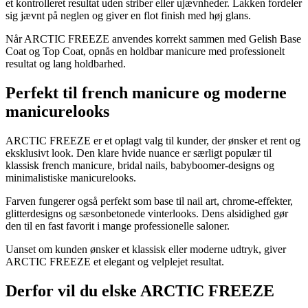
et kontrolleret resultat uden striber eller ujævnheder. Lakken fordeler
sig jævnt på neglen og giver en flot finish med høj glans.
Når ARCTIC FREEZE anvendes korrekt sammen med Gelish Base
Coat og Top Coat, opnås en holdbar manicure med professionelt
resultat og lang holdbarhed.
Perfekt til french manicure og moderne
manicurelooks
ARCTIC FREEZE er et oplagt valg til kunder, der ønsker et rent og
eksklusivt look. Den klare hvide nuance er særligt populær til
klassisk french manicure, bridal nails, babyboomer-designs og
minimalistiske manicurelooks.
Farven fungerer også perfekt som base til nail art, chrome-effekter,
glitterdesigns og sæsonbetonede vinterlooks. Dens alsidighed gør
den til en fast favorit i mange professionelle saloner.
Uanset om kunden ønsker et klassisk eller moderne udtryk, giver
ARCTIC FREEZE et elegant og velplejet resultat.
Derfor vil du elske ARCTIC FREEZE