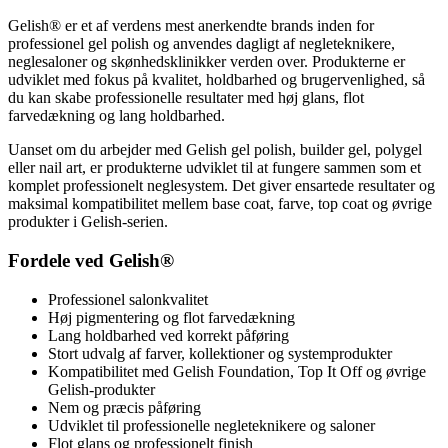
Gelish® er et af verdens mest anerkendte brands inden for
professionel gel polish og anvendes dagligt af negleteknikere,
neglesaloner og skønhedsklinikker verden over. Produkterne er
udviklet med fokus på kvalitet, holdbarhed og brugervenlighed, så
du kan skabe professionelle resultater med høj glans, flot
farvedækning og lang holdbarhed.
Uanset om du arbejder med Gelish gel polish, builder gel, polygel
eller nail art, er produkterne udviklet til at fungere sammen som et
komplet professionelt neglesystem. Det giver ensartede resultater og
maksimal kompatibilitet mellem base coat, farve, top coat og øvrige
produkter i Gelish-serien.
Fordele ved Gelish®
Professionel salonkvalitet
Høj pigmentering og flot farvedækning
Lang holdbarhed ved korrekt påføring
Stort udvalg af farver, kollektioner og systemprodukter
Kompatibilitet med Gelish Foundation, Top It Off og øvrige
Gelish-produkter
Nem og præcis påføring
Udviklet til professionelle negleteknikere og saloner
Flot glans og professionelt finish