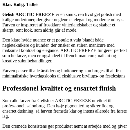
Klar. Kølig. Tidløs
Gelish ARCTIC FREEZE
er en smuk, ren hvid gel polish med
kølige undertoner, der giver neglene et elegant og moderne udtryk.
Farven er inspireret af frostklare vinterlandskaber og skaber et
skarpt, rent look, som aldrig går af mode.
Den klare hvide nuance er et populært valg blandt både
negleteknikere og kunder, der ønsker en stilren manicure med
maksimal kontrast og elegance. ARCTIC FREEZE fungerer perfekt
som helfarve, men er også ideel til french manicure, nail art og
kreative salonbehandlinger.
Farven passer til alle årstider og hudtoner og kan bruges til alt fra
minimalistiske hverdagslooks til eksklusive bryllups- og festdesigns.
Professionel kvalitet og ensartet finish
Som alle farver fra Gelish er ARCTIC FREEZE udviklet til
professionelt salonbrug. Den høje pigmentering sikrer flot og
ensartet dækning, så farven fremstår klar og intens allerede fra første
lag.
Den cremede konsistens gør produktet nemt at arbejde med og giver