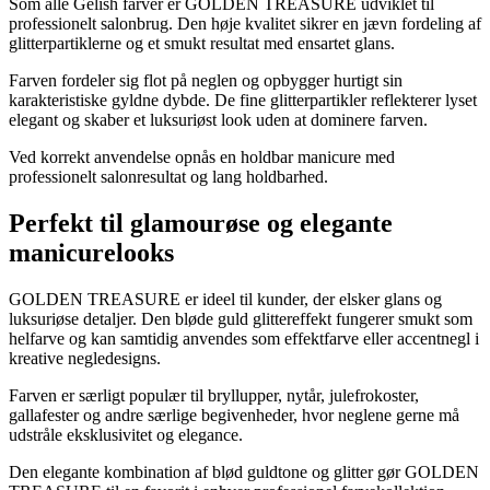
Som alle Gelish farver er GOLDEN TREASURE udviklet til
professionelt salonbrug. Den høje kvalitet sikrer en jævn fordeling af
glitterpartiklerne og et smukt resultat med ensartet glans.
Farven fordeler sig flot på neglen og opbygger hurtigt sin
karakteristiske gyldne dybde. De fine glitterpartikler reflekterer lyset
elegant og skaber et luksuriøst look uden at dominere farven.
Ved korrekt anvendelse opnås en holdbar manicure med
professionelt salonresultat og lang holdbarhed.
Perfekt til glamourøse og elegante
manicurelooks
GOLDEN TREASURE er ideel til kunder, der elsker glans og
luksuriøse detaljer. Den bløde guld glittereffekt fungerer smukt som
helfarve og kan samtidig anvendes som effektfarve eller accentnegl i
kreative negledesigns.
Farven er særligt populær til bryllupper, nytår, julefrokoster,
gallafester og andre særlige begivenheder, hvor neglene gerne må
udstråle eksklusivitet og elegance.
Den elegante kombination af blød guldtone og glitter gør GOLDEN