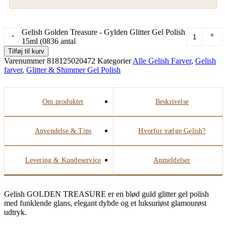
Gelish Golden Treasure - Gylden Glitter Gel Polish
-
+
15ml (0836 antal
Tilføj til kurv
Varenummer
818125020472
Kategorier
Alle Gelish Farver
,
Gelish
farver
,
Glitter & Shimmer Gel Polish
Om produktet
Beskrivelse
Anvendelse & Tips
Hvorfor vælge Gelish?
Levering & Kundeservice
Anmeldelser
Gelish GOLDEN TREASURE er en blød guld glitter gel polish
med funklende glans, elegant dybde og et luksuriøst glamourøst
udtryk.