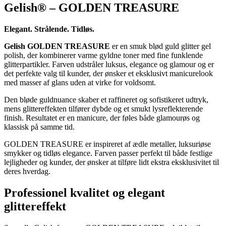
Gelish® – GOLDEN TREASURE
Elegant. Strålende. Tidløs.
Gelish GOLDEN TREASURE
er en smuk blød guld glitter gel
polish, der kombinerer varme gyldne toner med fine funklende
glitterpartikler. Farven udstråler luksus, elegance og glamour og er
det perfekte valg til kunder, der ønsker et eksklusivt manicurelook
med masser af glans uden at virke for voldsomt.
Den bløde guldnuance skaber et raffineret og sofistikeret udtryk,
mens glittereffekten tilfører dybde og et smukt lysreflekterende
finish. Resultatet er en manicure, der føles både glamourøs og
klassisk på samme tid.
GOLDEN TREASURE er inspireret af ædle metaller, luksuriøse
smykker og tidløs elegance. Farven passer perfekt til både festlige
lejligheder og kunder, der ønsker at tilføre lidt ekstra eksklusivitet til
deres hverdag.
Professionel kvalitet og elegant
glittereffekt