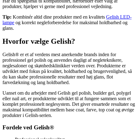
Har du spørgsmål til kompatibilitet, hærdetider eller valg af
produkter, hjælper vi gerne med professionel vejledning.
Tip:
Kombinér altid dine produkter med en kvalitets
Gelish LED-
lampe
og korrekt negleforberedelse for maksimal holdbarhed og
glans.
Hvorfor vælge Gelish?
Gelish® er et af verdens mest anerkendte brands inden for
professionel gel polish og anvendes dagligt af negleteknikere,
neglesaloner og skønhedsklinikker verden over. Produkterne er
udviklet med fokus på kvalitet, holdbarhed og brugervenlighed, så
du kan skabe professionelle resultater med høj glans, flot
farvedækning og lang holdbarhed.
Uanset om du arbejder med Gelish gel polish, builder gel, polygel
eller nail art, er produkterne udviklet til at fungere sammen som et
komplet professionelt neglesystem. Det giver ensartede resultater og
maksimal kompatibilitet mellem base coat, farve, top coat og øvrige
produkter i Gelish-serien.
Fordele ved Gelish®