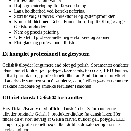
Professionel salonkvalitet
Høj pigmentering og flot farvedækning
Lang holdbarhed ved korrekt påføring
Stort udvalg af farver, kollektioner og systemprodukter
Kompatibilitet med Gelish Foundation, Top It Off og øvrige
Gelish-produkter
Nem og præcis påføring
Udviklet til professionelle negleteknikere og saloner
Flot glans og professionelt finish
Et komplet professionelt neglesystem
Gelish® tilbyder langt mere end blot gel polish. Sortimentet omfatter
blandt andet builder gel, polygel, base coats, top coats, LED-lamper,
nail art produkter og professionelt tilbehør. Produkterne er udviklet
til at arbejde sammen som ét samlet system, hvilket gør det nemmere
at skabe holdbare og smukke resultater i salonen.
Officiel dansk Gelish® forhandler
Hos Ticket2Beauty er vi officiel dansk Gelish® forhandler og
tilbyder originale Gelish® produkter direkte fra dansk lager. Her
finder du et stort udvalg af Gelish farver, builder gel, polygel, LED-
lamper og professionelt negletilbehør til både saloner og kræsne
negleteknikere.