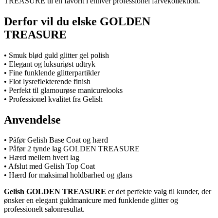
TREASURE til en favorit i enhver professionel farvekollektion.
Derfor vil du elske GOLDEN
TREASURE
• Smuk blød guld glitter gel polish
• Elegant og luksuriøst udtryk
• Fine funklende glitterpartikler
• Flot lysreflekterende finish
• Perfekt til glamourøse manicurelooks
• Professionel kvalitet fra Gelish
Anvendelse
• Påfør Gelish Base Coat og hærd
• Påfør 2 tynde lag GOLDEN TREASURE
• Hærd mellem hvert lag
• Afslut med Gelish Top Coat
• Hærd for maksimal holdbarhed og glans
Gelish GOLDEN TREASURE
er det perfekte valg til kunder, der
ønsker en elegant guldmanicure med funklende glitter og
professionelt salonresultat.