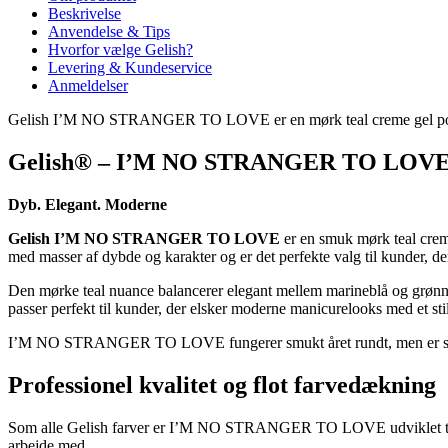
Beskrivelse
Anvendelse & Tips
Hvorfor vælge Gelish?
Levering & Kundeservice
Anmeldelser
Gelish I’M NO STRANGER TO LOVE er en mørk teal creme gel polish 
Gelish® – I’M NO STRANGER TO LOV
Dyb. Elegant. Moderne
Gelish I’M NO STRANGER TO LOVE
er en smuk mørk teal creme
med masser af dybde og karakter og er det perfekte valg til kunder, d
Den mørke teal nuance balancerer elegant mellem marineblå og grønne t
passer perfekt til kunder, der elsker moderne manicurelooks med et sti
I’M NO STRANGER TO LOVE fungerer smukt året rundt, men er særligt 
Professionel kvalitet og flot farvedækning
Som alle Gelish farver er I’M NO STRANGER TO LOVE udviklet til pr
arbejde med.