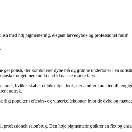
med høj pigmentering, elegant farvedybde og professionel finish.
E
 gel polish, der kombinerer dybe blå og grønne undertoner i en sofist
er ønsker noget mere unikt end klassiske mørke farver.
oner, hvilket skaber et luksuriøst look, der ændrer karakter afhængigt 
lrent udtryk.
populær i efterårs- og vinterkollektioner, hvor de dybe og mættede f
ofessionelt salonbrug. Den høje pigmentering sikrer en flot og ensar