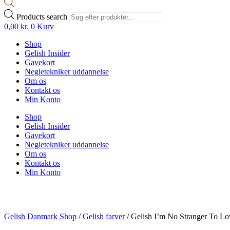
Products search
0,00
kr.
0
Kurv
Shop
Gelish Insider
Gavekort
Negletekniker uddannelse
Om os
Kontakt os
Min Konto
Shop
Gelish Insider
Gavekort
Negletekniker uddannelse
Om os
Kontakt os
Min Konto
Gelish Danmark Shop
/
Gelish farver
/
Gelish I’m No Stranger To Lo