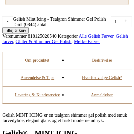
Gelish Mint Icing - Tealgrøn Shimmer Gel Polish
-
+
15ml (0844) antal
Tilføj til kurv
Varenummer
818125020540
Kategorier
Alle Gelish Farver
,
Gelish
farver
,
Glitter & Shimmer Gel Polish
,
Mørke Farver
Om produktet
Beskrivelse
Anvendelse & Tips
Hvorfor vælge Gelish?
Levering & Kundeservice
Anmeldelser
Gelish MINT ICING er en tealgrøn shimmer gel polish med smuk
farvedybde, elegant glans og et friskt moderne udtryk.
Gelish® – MINT ICING