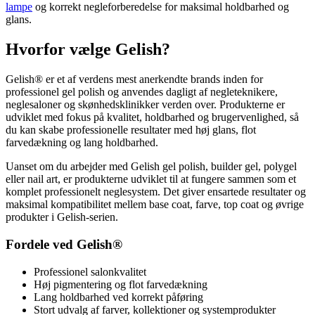
lampe
og korrekt negleforberedelse for maksimal holdbarhed og
glans.
Hvorfor vælge Gelish?
Gelish® er et af verdens mest anerkendte brands inden for
professionel gel polish og anvendes dagligt af negleteknikere,
neglesaloner og skønhedsklinikker verden over. Produkterne er
udviklet med fokus på kvalitet, holdbarhed og brugervenlighed, så
du kan skabe professionelle resultater med høj glans, flot
farvedækning og lang holdbarhed.
Uanset om du arbejder med Gelish gel polish, builder gel, polygel
eller nail art, er produkterne udviklet til at fungere sammen som et
komplet professionelt neglesystem. Det giver ensartede resultater og
maksimal kompatibilitet mellem base coat, farve, top coat og øvrige
produkter i Gelish-serien.
Fordele ved Gelish®
Professionel salonkvalitet
Høj pigmentering og flot farvedækning
Lang holdbarhed ved korrekt påføring
Stort udvalg af farver, kollektioner og systemprodukter