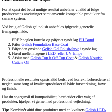
For at opnå det bedst mulige resultat anbefaler vi altid at følge
producentens anvisninger samt anvende kompatible produkter fra
samme system.
Ved brug af Gelish gel polish anbefales følgende generelle
fremgangsmåde:
PREP neglen korrekt og påfør et tyndt lag
PH Bond
Påfør
Gelish Foundation Base Coat
Påfør den ønskede
Gelish Gel Polish-farve
i tynde lag
Hærd mellem lagene i
LED- eller UV-lampe
Afslut med
Gelish Top It Off Top Coat
&
Gelish Nourish
Cuticle Oil
Professionelle resultater opnås altid bedst ved korrekt forberedelse af
neglen samt brug af kvalitetsprodukter til både forstærkning, farve
og finish.
Har du spørgsmål til kompatibilitet, hærdetider eller valg af
produkter, hjælper vi gerne med professionel vejledning.
Tip:
Kombinér altid dine produkter med en kvalitets
Gelish LED-