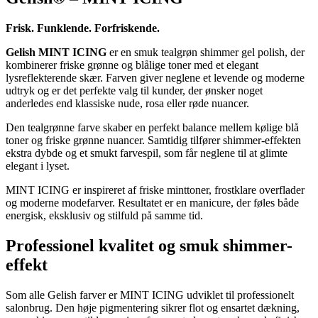
Frisk. Funklende. Forfriskende.
Gelish MINT ICING
er en smuk tealgrøn shimmer gel polish, der
kombinerer friske grønne og blålige toner med et elegant
lysreflekterende skær. Farven giver neglene et levende og moderne
udtryk og er det perfekte valg til kunder, der ønsker noget
anderledes end klassiske nude, rosa eller røde nuancer.
Den tealgrønne farve skaber en perfekt balance mellem kølige blå
toner og friske grønne nuancer. Samtidig tilfører shimmer-effekten
ekstra dybde og et smukt farvespil, som får neglene til at glimte
elegant i lyset.
MINT ICING er inspireret af friske minttoner, frostklare overflader
og moderne modefarver. Resultatet er en manicure, der føles både
energisk, eksklusiv og stilfuld på samme tid.
Professionel kvalitet og smuk shimmer-
effekt
Som alle Gelish farver er MINT ICING udviklet til professionelt
salonbrug. Den høje pigmentering sikrer flot og ensartet dækning,