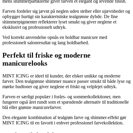
mens shimmerpartiklerne giver farven et elegant og levende finish.
Farven fordeler sig jævnt på neglen uden striber eller ujævnheder og
opbygger hurtigt sin karakteristiske tealgrønne dybde. De fine
shimmerpigmenter reflekterer lyset smukt og giver neglene et
eksklusivt og professionelt udtryk.
Ved korrekt anvendelse opnås en holdbar manicure med
professionelt salonresultat og lang holdbarhed.
Perfekt til friske og moderne
manicurelooks
MINT ICING er ideel til kunder, der elsker unikke og moderne
farver. Den tealgrønne shimmer nuance passer smukt til både lyse og
mørke hudtoner og giver neglene et friskt og velplejet udtryk.
Farven er særligt populær i forårs- og sommerkollektioner, men
fungerer også året rundt som et spændende alternativ til traditionelle
blå eller grønne manicurefarver.
Den elegante kombination af tealgrøn farve og shimmer-effekt gør
MINT ICING til en favorit i enhver professionel farvekollektion.