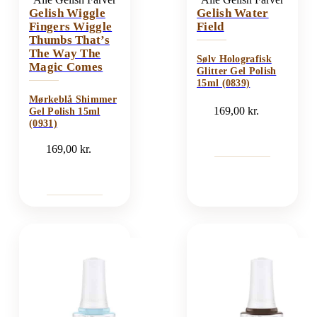
Gelish Wiggle
Gelish Water
Fingers Wiggle
Field
Thumbs That’s
The Way The
Sølv Holografisk
Magic Comes
Glitter Gel Polish
15ml (0839)
Mørkeblå Shimmer
169,00
kr.
Gel Polish 15ml
(0931)
169,00
kr.