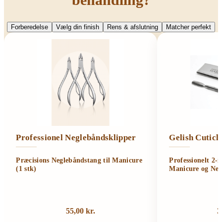
Forberedelse
Vælg din finish
Rens & afslutning
Matcher perfekt
Professionel Neglebåndsklipper
Gelish Cutic
Præcisions Neglebåndstang til Manicure
Professionelt 2-
(1 stk)
Manicure og Neg
55,00
kr.
3