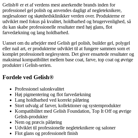
Gelish® er et af verdens mest anerkendte brands inden for
professionel gel polish og anvendes dagligt af negleteknikere,
neglesaloner og skønhedsklinikker verden over. Produkterne er
udviklet med fokus på kvalitet, holdbarhed og brugervenlighed, så
du kan skabe professionelle resultater med høj glans, flot
farvedækning og lang holdbarhed.
Uanset om du arbejder med Gelish gel polish, builder gel, polygel
eller nail art, er produkterne udviklet til at fungere sammen som et
komplet professionelt neglesystem. Det giver ensartede resultater og
maksimal kompatibilitet mellem base coat, farve, top coat og øvrige
produkter i Gelish-serien.
Fordele ved Gelish®
Professionel salonkvalitet
Høj pigmentering og flot farvedækning
Lang holdbarhed ved korrekt påføring
Stort udvalg af farver, kollektioner og systemprodukter
Kompatibilitet med Gelish Foundation, Top It Off og øvrige
Gelish-produkter
Nem og præcis påføring
Udviklet til professionelle negleteknikere og saloner
Flot glans og professionelt finish