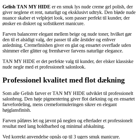
Gelish TAN MY HIDE
er en smuk lys nude creme gel polish, der
giver neglene et rent, naturligt og eksklusivt udtryk. Den bløde nude
nuance skaber et velplejet look, som passer perfekt til kunder, der
ønsker en diskret og sofistikeret manicure.
Farven balancerer elegant mellem beige og nude toner, hvilket gør
den til et alsidigt valg, der passer til alle årstider og enhver
anledning. Cremefinishen giver en glat og ensartet overflade uden
shimmer eller glitter og fremhæver farvens naturlige elegance.
TAN MY HIDE er det perfekte valg til kunder, der elsker klassiske
nude negle med et professionelt salonlook.
Professionel kvalitet med flot dækning
Som alle Gelish farver er TAN MY HIDE udviklet til professionelt
salonbrug. Den høje pigmentering giver flot dækning og en ensartet
farvefordeling, mens cremeformuleringen sikrer en elegant
højglansfinish.
Farven påføres let og jævnt på neglen og efterlader et professionelt
resultat med lang holdbarhed og minimal afskalning.
Ved korrekt anvendelse opnås op til 3 ugers smuk manicure.