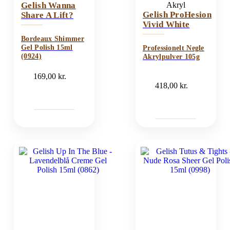
Gelish Wanna
Akryl
Gelish ProHesion
Share A Lift?
Vivid White
Bordeaux Shimmer
Gel Polish 15ml
Professionelt Negle
(0924)
Akrylpulver 105g
169,00
kr.
418,00
kr.