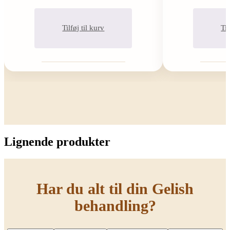
Tilføj til kurv
Til
Lignende produkter
Har du alt til din Gelish
behandling?