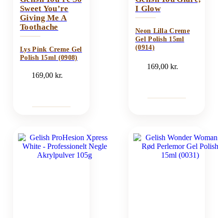
Sweet You’re
I Glow
Giving Me A
Toothache
Neon Lilla Creme
Gel Polish 15ml
(0914)
Lys Pink Creme Gel
Polish 15ml (0908)
169,00
kr.
169,00
kr.