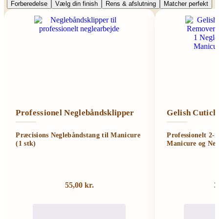
Forberedelse
Vælg din finish
Rens & afslutning
Matcher perfekt
Professionel Neglebåndsklipper
Gelish Cutic
Præcisions Neglebåndstang til Manicure
Professionelt 2-
(1 stk)
Manicure og Neg
55,00
kr.
3