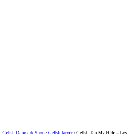
Gelish Danmark Shop
/
Gelish farver
/
Gelish Tan My Hide – Lys