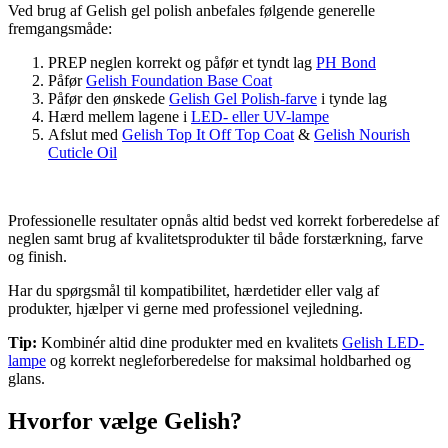
Ved brug af Gelish gel polish anbefales følgende generelle
fremgangsmåde:
PREP neglen korrekt og påfør et tyndt lag
PH Bond
Påfør
Gelish Foundation Base Coat
Påfør den ønskede
Gelish Gel Polish-farve
i tynde lag
Hærd mellem lagene i
LED- eller UV-lampe
Afslut med
Gelish Top It Off Top Coat
&
Gelish Nourish
Cuticle Oil
Professionelle resultater opnås altid bedst ved korrekt forberedelse af
neglen samt brug af kvalitetsprodukter til både forstærkning, farve
og finish.
Har du spørgsmål til kompatibilitet, hærdetider eller valg af
produkter, hjælper vi gerne med professionel vejledning.
Tip:
Kombinér altid dine produkter med en kvalitets
Gelish LED-
lampe
og korrekt negleforberedelse for maksimal holdbarhed og
glans.
Hvorfor vælge Gelish?