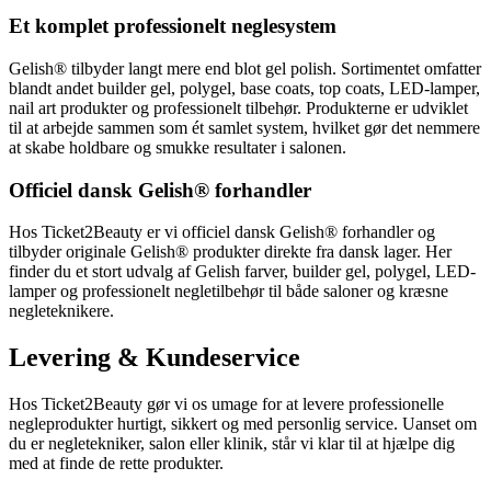
Et komplet professionelt neglesystem
Gelish® tilbyder langt mere end blot gel polish. Sortimentet omfatter
blandt andet builder gel, polygel, base coats, top coats, LED-lamper,
nail art produkter og professionelt tilbehør. Produkterne er udviklet
til at arbejde sammen som ét samlet system, hvilket gør det nemmere
at skabe holdbare og smukke resultater i salonen.
Officiel dansk Gelish® forhandler
Hos Ticket2Beauty er vi officiel dansk Gelish® forhandler og
tilbyder originale Gelish® produkter direkte fra dansk lager. Her
finder du et stort udvalg af Gelish farver, builder gel, polygel, LED-
lamper og professionelt negletilbehør til både saloner og kræsne
negleteknikere.
Levering & Kundeservice
Hos Ticket2Beauty gør vi os umage for at levere professionelle
negleprodukter hurtigt, sikkert og med personlig service. Uanset om
du er negletekniker, salon eller klinik, står vi klar til at hjælpe dig
med at finde de rette produkter.