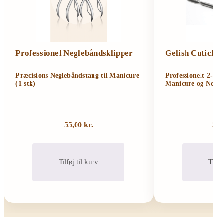
Professionel Neglebåndsklipper
Gelish Cutic
Præcisions Neglebåndstang til Manicure
Professionelt 2-
(1 stk)
Manicure og Neg
55,00
kr.
3
Tilføj til kurv
Til