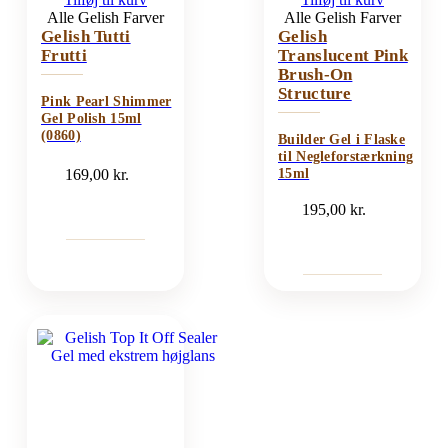
Alle Gelish Farver
Alle Gelish Farver
Gelish Tutti
Gelish
Frutti
Translucent Pink
Brush-On
Structure
Pink Pearl Shimmer
Gel Polish 15ml
(0860)
Builder Gel i Flaske
til Negleforstærkning
169,00
kr.
15ml
195,00
kr.