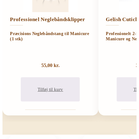
Professionel Neglebåndsklipper
Gelish Cutic
Præcisions Neglebåndstang til Manicure
Professionelt 2-
(1 stk)
Manicure og Neg
55,00
kr.
3
Tilføj til kurv
Til