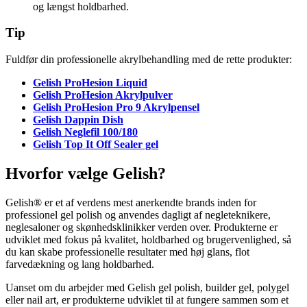
og længst holdbarhed.
Tip
Fuldfør din professionelle akrylbehandling med de rette produkter:
Gelish ProHesion Liquid
Gelish ProHesion Akrylpulver
Gelish ProHesion Pro 9 Akrylpensel
Gelish Dappin Dish
Gelish Neglefil 100/180
Gelish Top It Off Sealer gel
Hvorfor vælge Gelish?
Gelish® er et af verdens mest anerkendte brands inden for
professionel gel polish og anvendes dagligt af negleteknikere,
neglesaloner og skønhedsklinikker verden over. Produkterne er
udviklet med fokus på kvalitet, holdbarhed og brugervenlighed, så
du kan skabe professionelle resultater med høj glans, flot
farvedækning og lang holdbarhed.
Uanset om du arbejder med Gelish gel polish, builder gel, polygel
eller nail art, er produkterne udviklet til at fungere sammen som et