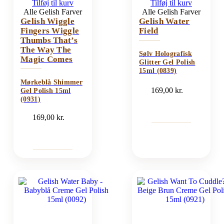
Tilføj til kurv
Tilføj til kurv
Alle Gelish Farver
Alle Gelish Farver
Gelish Wiggle
Gelish Water
Fingers Wiggle
Field
Thumbs That’s
The Way The
Sølv Holografisk
Magic Comes
Glitter Gel Polish
15ml (0839)
Mørkeblå Shimmer
169,00
kr.
Gel Polish 15ml
(0931)
169,00
kr.