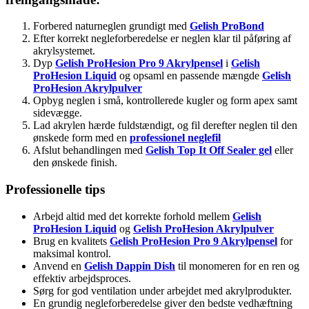
Forbered naturneglen grundigt med
Gelish ProBond
Efter korrekt negleforberedelse er neglen klar til påføring af
akrylsystemet.
Dyp
Gelish ProHesion Pro 9 Akrylpensel
i
Gelish
ProHesion Liquid
og opsaml en passende mængde
Gelish
ProHesion Akrylpulver
Opbyg neglen i små, kontrollerede kugler og form apex samt
sidevægge.
Lad akrylen hærde fuldstændigt, og fil derefter neglen til den
ønskede form med en
professionel neglefil
Afslut behandlingen med
Gelish Top It Off Sealer gel
eller
den ønskede finish.
Professionelle tips
Arbejd altid med det korrekte forhold mellem
Gelish
ProHesion Liquid
og
Gelish
ProHesion Akrylpulver
Brug en kvalitets
Gelish ProHesion Pro 9 Akrylpensel
for
maksimal kontrol.
Anvend en
Gelish Dappin Dish
til monomeren for en ren og
effektiv arbejdsproces.
Sørg for god ventilation under arbejdet med akrylprodukter.
En grundig negleforberedelse giver den bedste vedhæftning