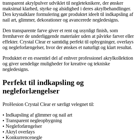
transparent akrylpulver udviklet til negleteknikere, der ønsker
maksimal klarhed, styrke og alsidighed i deres akrylbehandlinger.
Den krystalklare formulering gør produktet ideelt til indkapsling af
nail art, glimmer, dekorationer og avancerede negledesigns.
Den transparente farve giver et rent og usynligt finish, som
fremhæver de underliggende materialer uden at påvirke farver eller
effekter. Crystal Clear er samtidig perfekt til opbygninger, overlays
og negleforlængelser, hvor der ønskes et naturligt og klart resultat.
Produktet er en essentiel del af enhver professionel akrylkollektion
og giver uendelige muligheder for kreative og tekniske
negledesigns.
Perfekt til indkapsling og
negleforlængelser
ProHesion Crystal Clear er særligt velegnet til:
• Indkapsling af glimmer og nail art
• Transparent negleopbygning
• Negleforlængelser
• Akryl overlays
• Konkurrencenegle