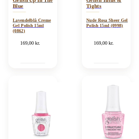
Gelish Up In The
Gelish Tutus &
Blue
Tights
Lavendelblå Creme
Nude Rosa Sheer Gel
Gel Polish 15ml
Polish 15ml (0998)
(0862)
169,00
kr.
169,00
kr.