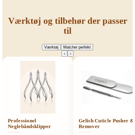
Værktøj og tilbehør der passer
til
Værktøj
Matcher perfekt
‹
›
Professionel
Gelish Cuticle Pusher &
Neglebåndsklipper
Remover