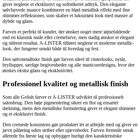
giver neglene et eksklusivt og sofistikeret udtryk. Den elegante
sølvfarvede nuance kombinerer en blød metallisk effekt med fine
shimmer-refleksioner, som skaber et luksuriøst look med masser af
dybde og glans.
Farven er perfekt til kunder, der ønsker noget mere iøjnefaldende
end en klassisk nude eller cremefarve, men stadig ønsker et elegant
og stilrent resultat. A-LISTER tilfører neglene et moderne metallic-
look, der fungerer smukt både til hverdag og fest.
Den sølvmetalliske finish gør farven ideel til vinterlooks, nytår,
bryllupper, særlige begivenheder og alle manicuredesigns, hvor der
ønskes ekstra glans og eksklusivitet.
Professionel kvalitet og metallisk finish
Som alle Gelish farver er A-LISTER udviklet til professionelt
salonbrug. Den høje pigmentering sikrer en flot og ensartet
dækning, mens den metalliske formulering giver et elegant shimmer
og et eksklusivt finish.
Den cremede konsistens gør produktet let at arbejde med og giver en
jævn påføring uden striber eller ujævnheder. Farven fremstår smuk
allerede fra første lag og opbygger hurtigt den karakteristiske