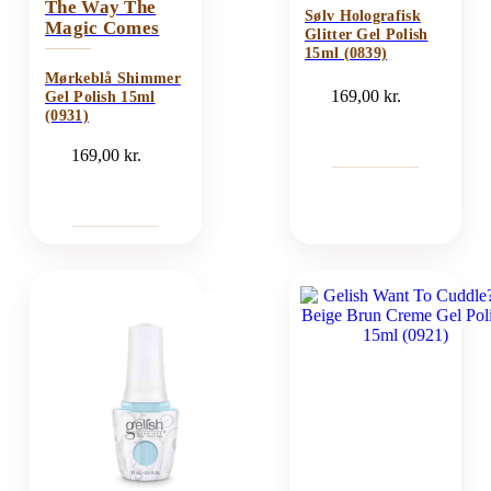
The Way The
Sølv Holografisk
Magic Comes
Glitter Gel Polish
15ml (0839)
Mørkeblå Shimmer
169,00
kr.
Gel Polish 15ml
(0931)
169,00
kr.