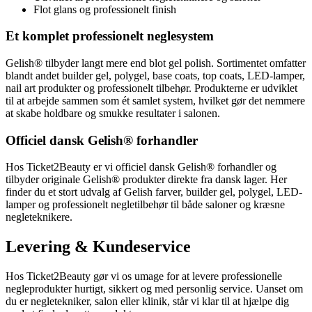
Flot glans og professionelt finish
Et komplet professionelt neglesystem
Gelish® tilbyder langt mere end blot gel polish. Sortimentet omfatter
blandt andet builder gel, polygel, base coats, top coats, LED-lamper,
nail art produkter og professionelt tilbehør. Produkterne er udviklet
til at arbejde sammen som ét samlet system, hvilket gør det nemmere
at skabe holdbare og smukke resultater i salonen.
Officiel dansk Gelish® forhandler
Hos Ticket2Beauty er vi officiel dansk Gelish® forhandler og
tilbyder originale Gelish® produkter direkte fra dansk lager. Her
finder du et stort udvalg af Gelish farver, builder gel, polygel, LED-
lamper og professionelt negletilbehør til både saloner og kræsne
negleteknikere.
Levering & Kundeservice
Hos Ticket2Beauty gør vi os umage for at levere professionelle
negleprodukter hurtigt, sikkert og med personlig service. Uanset om
du er negletekniker, salon eller klinik, står vi klar til at hjælpe dig