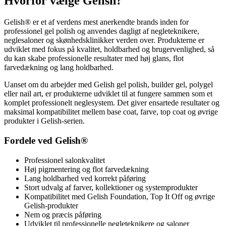
Hvorfor vælge Gelish?
Gelish® er et af verdens mest anerkendte brands inden for
professionel gel polish og anvendes dagligt af negleteknikere,
neglesaloner og skønhedsklinikker verden over. Produkterne er
udviklet med fokus på kvalitet, holdbarhed og brugervenlighed, så
du kan skabe professionelle resultater med høj glans, flot
farvedækning og lang holdbarhed.
Uanset om du arbejder med Gelish gel polish, builder gel, polygel
eller nail art, er produkterne udviklet til at fungere sammen som et
komplet professionelt neglesystem. Det giver ensartede resultater og
maksimal kompatibilitet mellem base coat, farve, top coat og øvrige
produkter i Gelish-serien.
Fordele ved Gelish®
Professionel salonkvalitet
Høj pigmentering og flot farvedækning
Lang holdbarhed ved korrekt påføring
Stort udvalg af farver, kollektioner og systemprodukter
Kompatibilitet med Gelish Foundation, Top It Off og øvrige
Gelish-produkter
Nem og præcis påføring
Udviklet til professionelle negleteknikere og saloner