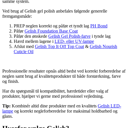
samme system.
Ved brug af Gelish gel polish anbefales følgende generelle
fremgangsmåde:
PREP neglen korrekt og påfør et tyndt lag
PH Bond
Påfør
Gelish Foundation Base Coat
Påfør den ønskede
Gelish Gel Polish-farve
i tynde lag
Hærd mellem lagene i
LED- eller UV-lampe
Afslut med
Gelish Top It Off Top Coat
&
Gelish Nourish
Cuticle Oil
Professionelle resultater opnås altid bedst ved korrekt forberedelse af
neglen samt brug af kvalitetsprodukter til både forstærkning, farve
og finish.
Har du spørgsmål til kompatibilitet, hærdetider eller valg af
produkter, hjælper vi gerne med professionel vejledning.
Tip:
Kombinér altid dine produkter med en kvalitets
Gelish LED-
lampe
og korrekt negleforberedelse for maksimal holdbarhed og
glans.