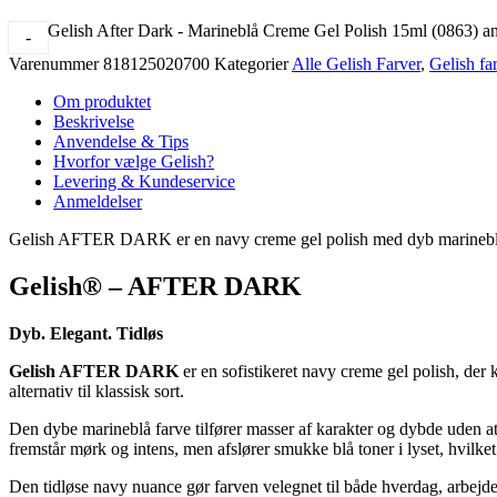
Gelish After Dark - Marineblå Creme Gel Polish 15ml (0863) an
-
Varenummer
818125020700
Kategorier
Alle Gelish Farver
,
Gelish fa
Om produktet
Beskrivelse
Anvendelse & Tips
Hvorfor vælge Gelish?
Levering & Kundeservice
Anmeldelser
Gelish AFTER DARK er en navy creme gel polish med dyb marineblå far
Gelish® – AFTER DARK
Dyb. Elegant. Tidløs
Gelish AFTER DARK
er en sofistikeret navy creme gel polish, de
alternativ til klassisk sort.
Den dybe marineblå farve tilfører masser af karakter og dybde uden a
fremstår mørk og intens, men afslører smukke blå toner i lyset, hvilket
Den tidløse navy nuance gør farven velegnet til både hverdag, arbejde