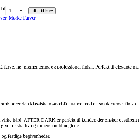
tal
+
Tilføj til kurv
rver
,
Mørke Farver
ve, høj pigmentering og professionel finish. Perfekt til elegante ma
r kombinerer den klassiske mørkeblå nuance med en smuk cremet finish. 
t virke hård. AFTER DARK er perfekt til kunder, der ønsker et stilrent 
 giver ekstra liv og dimension til neglene.
 og festlige begivenheder.